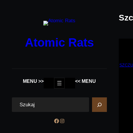
Przejdź
do
Szc
treści
Atomic Rats
SZCZU
MENU >>
<< MENU
S
e
a
Facebook
Instagram
r