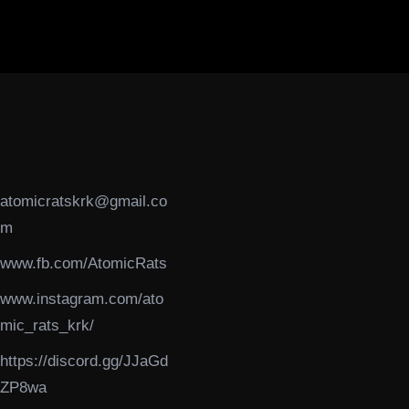
atomicratskrk@gmail.co
m​
www.fb.com/AtomicRats
www.instagram.com/ato
mic_rats_krk/
https://discord.gg/JJaGd
ZP8wa