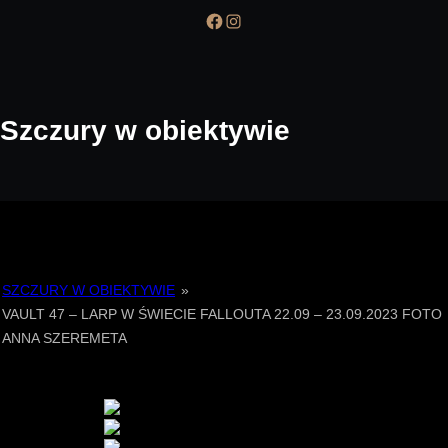
a
Facebook
Instagram
r
c
h
Szczury w obiektywie
SZCZURY W OBIEKTYWIE
»
VAULT 47 – LARP W ŚWIECIE FALLOUTA 22.09 – 23.09.2023 FOTO
ANNA SZEREMETA