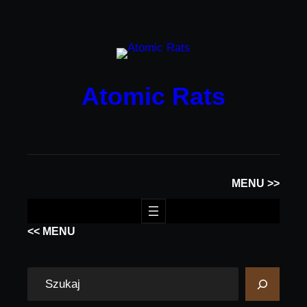
Przejdź
do
treści
Atomic Rats
MENU >>
<< MENU
S
e