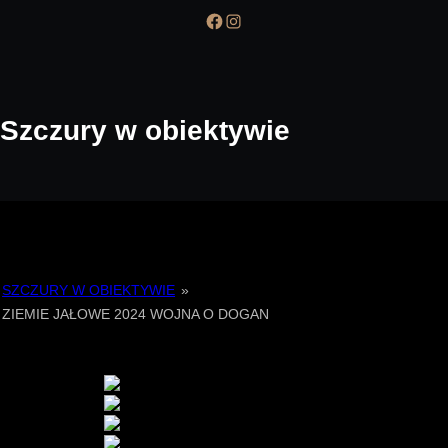
a
Facebook
Instagram
r
c
h
Szczury w obiektywie
SZCZURY W OBIEKTYWIE
»
ZIEMIE JAŁOWE 2024 WOJNA O DOGAN