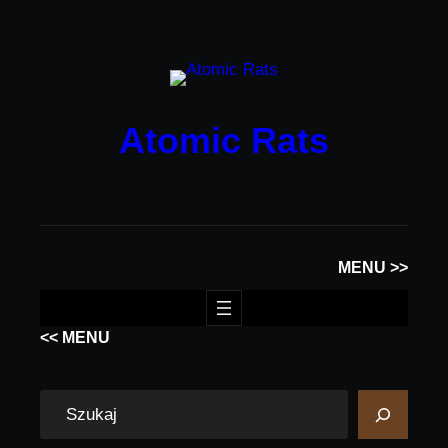
Przejdź
do
treści
Atomic Rats
MENU >>
<< MENU
S
e