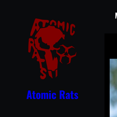
Przejdź
do
treści
Atomic Rats