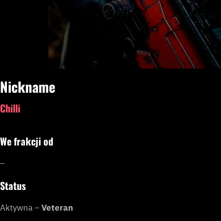
Nickname
Chilli
We frakcji od
–
Status
Aktywna –
Veteran