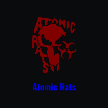
Przejdź
do
treści
Atomic Rats