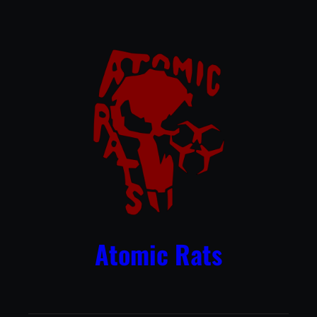
Przejdź
do
treści
Atomic Rats